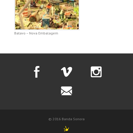
Batavo – Nova Embalagem
© 2016 Banda Sonora
byFrog